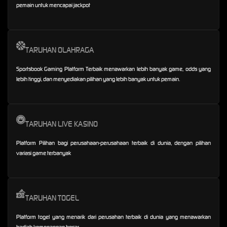
pemain untuk mencapai jackpot
TARUHAN OLAHRAGA
Sportsbook Gaming Platform Terbaik menawarkan lebih banyak game, odds yang
lebih tinggi, dan menyediakan pilihan yang lebih banyak untuk pemain.
TARUHAN LIVE KASINO
Platform Pilihan bagi perusahaan-perusahaan terbaik di dunia, dengan pilihan
variasi game terbanyak
TARUHAN TOGEL
Platform togel yang menarik dari perusahan terbaik di dunia yang menawarkan
hadiah kemenangan besar