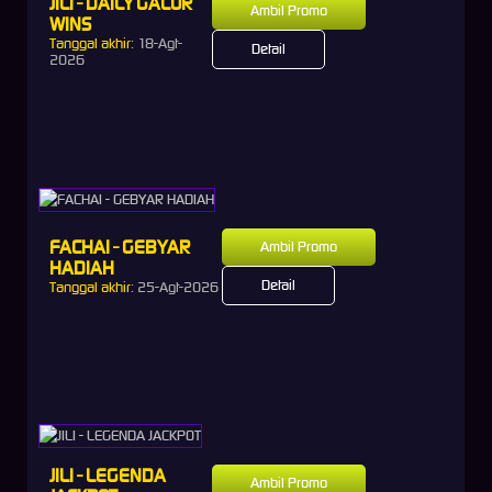
JILI - DAILY GACOR
Ambil Promo
WINS
Tanggal akhir:
18-Agt-
Detail
2026
FACHAI - GEBYAR
Ambil Promo
HADIAH
Detail
Tanggal akhir:
25-Agt-2026
JILI - LEGENDA
Ambil Promo