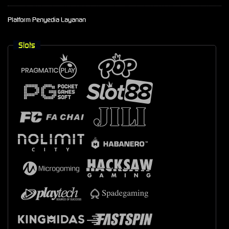
Platform Penyedia Layanan
Slots