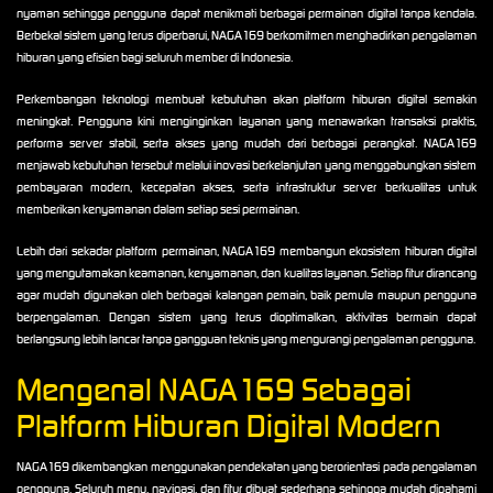
nyaman sehingga pengguna dapat menikmati berbagai permainan digital tanpa kendala.
Berbekal sistem yang terus diperbarui, NAGA169 berkomitmen menghadirkan pengalaman
hiburan yang efisien bagi seluruh member di Indonesia.
Perkembangan teknologi membuat kebutuhan akan platform hiburan digital semakin
meningkat. Pengguna kini menginginkan layanan yang menawarkan transaksi praktis,
performa server stabil, serta akses yang mudah dari berbagai perangkat. NAGA169
menjawab kebutuhan tersebut melalui inovasi berkelanjutan yang menggabungkan sistem
pembayaran modern, kecepatan akses, serta infrastruktur server berkualitas untuk
memberikan kenyamanan dalam setiap sesi permainan.
Lebih dari sekadar platform permainan, NAGA169 membangun ekosistem hiburan digital
yang mengutamakan keamanan, kenyamanan, dan kualitas layanan. Setiap fitur dirancang
agar mudah digunakan oleh berbagai kalangan pemain, baik pemula maupun pengguna
berpengalaman. Dengan sistem yang terus dioptimalkan, aktivitas bermain dapat
berlangsung lebih lancar tanpa gangguan teknis yang mengurangi pengalaman pengguna.
Mengenal NAGA169 Sebagai
Platform Hiburan Digital Modern
NAGA169 dikembangkan menggunakan pendekatan yang berorientasi pada pengalaman
pengguna. Seluruh menu, navigasi, dan fitur dibuat sederhana sehingga mudah dipahami