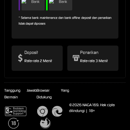
* Selama bank maintenance dan bank offline deposit dan penarikan
tidak dapat diproses
Deposit
Penarikan
Rata-rata 2 Menit
Rata-rata 3 Menit
Tanggung Jawab
Browser Yang
Bermain
Didukung
©2026 NAGA169. Hak cipta
dilindungi | 18+