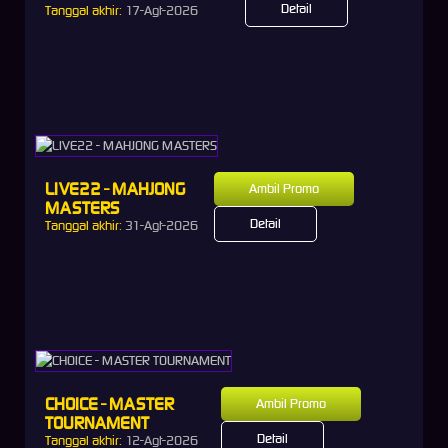
Detail
Tanggal akhir:
17-Agt-2026
LIVE22 - MAHJONG
Ambil Promo
MASTERS
Detail
Tanggal akhir:
31-Agt-2026
CHOICE - MASTER
Ambil Promo
TOURNAMENT
Detail
Tanggal akhir:
12-Agt-2026