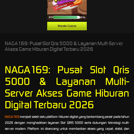
RTP
91%
Wonder Cuisine
NAGA169: Pusat Slot Qris 5000 & Layanan Multi-Server
Akses Game Hiburan Digital Terbaru 2026
NAGA169: Pusat Slot Qris
5000 & Layanan Multi-
Server Akses Game Hiburan
Digital Terbaru 2026
NAGA169
menjadi salah satu platform hiburan digital yang berkembang pesat pada tahun
2026 dengan menghadirkan layanan Slot QRIS 5000 serta dukungan teknologi multi-
server modern. Platform ini dirancang untuk memberikan akses yang cepat, stabil, dan