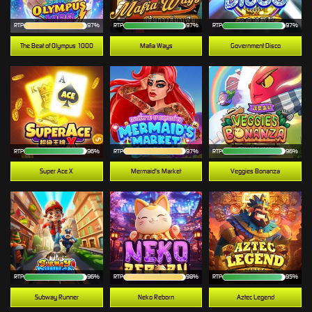
RTP
RTP
97%
RTP
97%
The Beat of Olympus 1000
Mafia Ways
Government Disco
RTP
96%
RTP
RTP
96%
Super Ace X
Mermaid's Market
Veggies Bonanza
RTP
96%
RTP
RTP
95%
Subway Runner
Neko Reborn
Aztec Legend