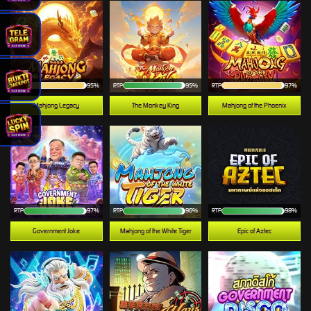
RTP
RTP
95%
RTP
Mahjong Legacy
The Monkey King
Mahjong of the Phoenix
RTP
97%
RTP
96%
RTP
98%
Government Joke
Mahjong of the White Tiger
Epic of Aztec