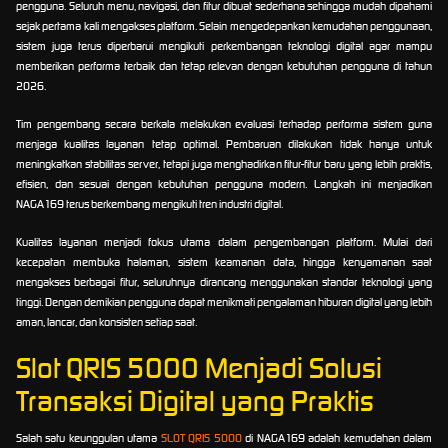
pengguna. Seluruh menu, navigasi, dan fitur dibuat sederhana sehingga mudah dipahami
sejak pertama kali mengakses platform. Selain mengedepankan kemudahan penggunaan,
sistem juga terus diperbarui mengikuti perkembangan teknologi digital agar mampu
memberikan performa terbaik dan tetap relevan dengan kebutuhan pengguna di tahun
2026.
Tim pengembang secara berkala melakukan evaluasi terhadap performa sistem guna
menjaga kualitas layanan tetap optimal. Pembaruan dilakukan tidak hanya untuk
meningkatkan stabilitas server, tetapi juga menghadirkan fitur-fitur baru yang lebih praktis,
efisien, dan sesuai dengan kebutuhan pengguna modern. Langkah ini menjadikan
NAGA169 terus berkembang mengikuti tren industri digital.
Kualitas layanan menjadi fokus utama dalam pengembangan platform. Mulai dari
kecepatan membuka halaman, sistem keamanan data, hingga kenyamanan saat
mengakses berbagai fitur, seluruhnya dirancang menggunakan standar teknologi yang
tinggi. Dengan demikian pengguna dapat menikmati pengalaman hiburan digital yang lebih
aman, lancar, dan konsisten setiap saat.
Slot QRIS 5000 Menjadi Solusi
Transaksi Digital yang Praktis
Salah satu keunggulan utama
SLOT QRIS 5000
di NAGA169 adalah kemudahan dalam