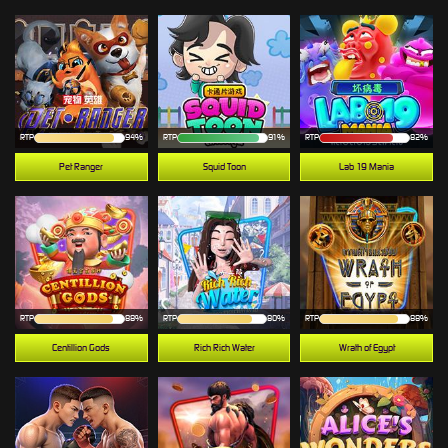
RTP
RTP
91%
RTP
82%
Pet Ranger
Squid Toon
Lab 19 Mania
RTP
88%
RTP
RTP
88%
Centillion Gods
Rich Rich Water
Wrath of Egypt