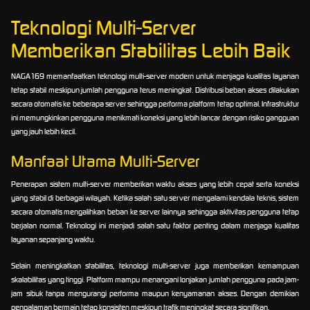
Teknologi Multi-Server
Memberikan Stabilitas Lebih Baik
NAGA169 memanfaatkan teknologi multi-server modern untuk menjaga kualitas layanan
tetap stabil meskipun jumlah pengguna terus meningkat. Distribusi beban akses dilakukan
secara otomatis ke beberapa server sehingga performa platform tetap optimal. Infrastruktur
ini memungkinkan pengguna menikmati koneksi yang lebih lancar dengan risiko gangguan
yang jauh lebih kecil.
Manfaat Utama Multi-Server
Penerapan sistem multi-server memberikan waktu akses yang lebih cepat serta koneksi
yang stabil di berbagai wilayah. Ketika salah satu server mengalami kendala teknis, sistem
secara otomatis mengalihkan beban ke server lainnya sehingga aktivitas pengguna tetap
berjalan normal. Teknologi ini menjadi salah satu faktor penting dalam menjaga kualitas
layanan sepanjang waktu.
Selain meningkatkan stabilitas, teknologi multi-server juga memberikan kemampuan
skalabilitas yang tinggi. Platform mampu menangani lonjakan jumlah pengguna pada jam-
jam sibuk tanpa mengurangi performa maupun kenyamanan akses. Dengan demikian
pengalaman bermain tetap konsisten meskipun trafik meningkat secara signifikan.