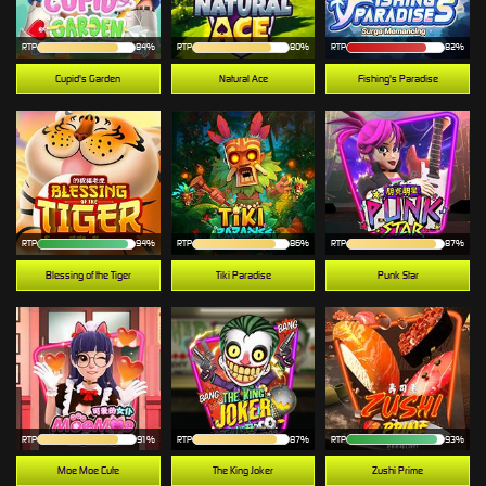
RTP
84%
RTP
RTP
82%
Cupid's Garden
Natural Ace
Fishing's Paradise
RTP
94%
RTP
86%
RTP
Blessing of the Tiger
Tiki Paradise
Punk Star
RTP
RTP
87%
RTP
93%
Moe Moe Cute
The King Joker
Zushi Prime