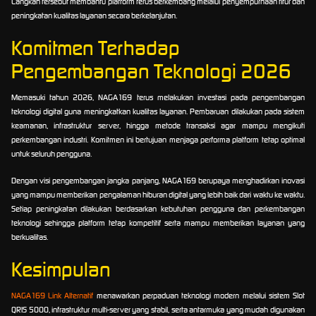
Langkah tersebut membantu platform terus berkembang melalui penyempurnaan fitur dan
peningkatan kualitas layanan secara berkelanjutan.
Komitmen Terhadap
Pengembangan Teknologi 2026
Memasuki tahun 2026, NAGA169 terus melakukan investasi pada pengembangan
teknologi digital guna meningkatkan kualitas layanan. Pembaruan dilakukan pada sistem
keamanan, infrastruktur server, hingga metode transaksi agar mampu mengikuti
perkembangan industri. Komitmen ini bertujuan menjaga performa platform tetap optimal
untuk seluruh pengguna.
Dengan visi pengembangan jangka panjang, NAGA169 berupaya menghadirkan inovasi
yang mampu memberikan pengalaman hiburan digital yang lebih baik dari waktu ke waktu.
Setiap peningkatan dilakukan berdasarkan kebutuhan pengguna dan perkembangan
teknologi sehingga platform tetap kompetitif serta mampu memberikan layanan yang
berkualitas.
Kesimpulan
NAGA169 Link Alternatif
menawarkan perpaduan teknologi modern melalui sistem Slot
QRIS 5000, infrastruktur multi-server yang stabil, serta antarmuka yang mudah digunakan