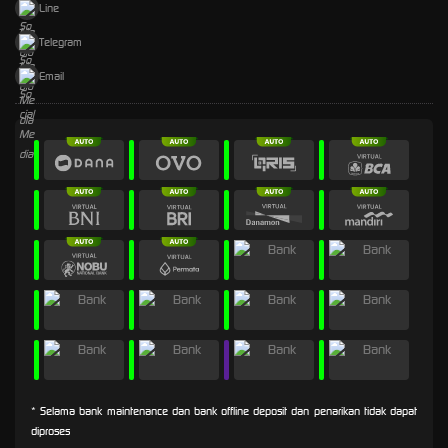
Line
Telegram
Email
* Selama bank maintenance dan bank offline deposit dan penarikan tidak dapat
diproses