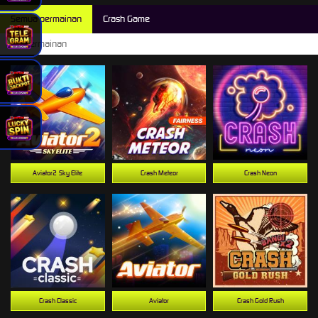
Semua permainan
Crash Game
Aviator2-Sky Elite
Crash Meteor
Crash Neon
Crash Classic
Aviator
Crash Gold Rush