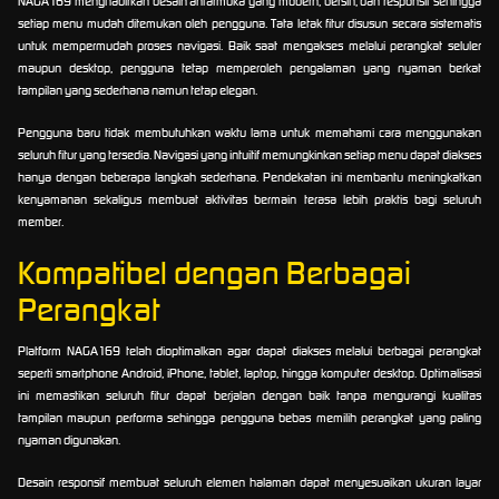
NAGA169 menghadirkan desain antarmuka yang modern, bersih, dan responsif sehingga
setiap menu mudah ditemukan oleh pengguna. Tata letak fitur disusun secara sistematis
untuk mempermudah proses navigasi. Baik saat mengakses melalui perangkat seluler
maupun desktop, pengguna tetap memperoleh pengalaman yang nyaman berkat
tampilan yang sederhana namun tetap elegan.
Pengguna baru tidak membutuhkan waktu lama untuk memahami cara menggunakan
seluruh fitur yang tersedia. Navigasi yang intuitif memungkinkan setiap menu dapat diakses
hanya dengan beberapa langkah sederhana. Pendekatan ini membantu meningkatkan
kenyamanan sekaligus membuat aktivitas bermain terasa lebih praktis bagi seluruh
member.
Kompatibel dengan Berbagai
Perangkat
Platform NAGA169 telah dioptimalkan agar dapat diakses melalui berbagai perangkat
seperti smartphone Android, iPhone, tablet, laptop, hingga komputer desktop. Optimalisasi
ini memastikan seluruh fitur dapat berjalan dengan baik tanpa mengurangi kualitas
tampilan maupun performa sehingga pengguna bebas memilih perangkat yang paling
nyaman digunakan.
Desain responsif membuat seluruh elemen halaman dapat menyesuaikan ukuran layar