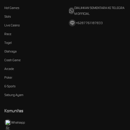
Hot Games
DIALIHKAN SEMENTARA KE TELEGRA
M OFFICIAL
Slots
+6287761187833
Live Casino
Race
Togel
Olahraga
Crash Game
Arcade
Poker
E-Sports
Sabung Ayam
Komunitas
Whatsapp