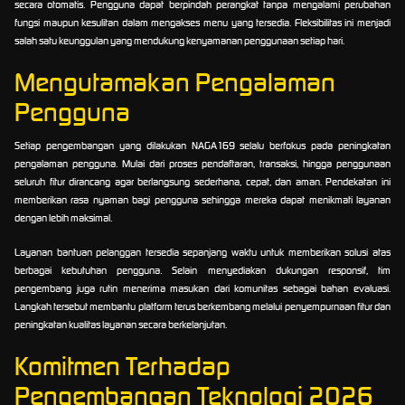
secara otomatis. Pengguna dapat berpindah perangkat tanpa mengalami perubahan
fungsi maupun kesulitan dalam mengakses menu yang tersedia. Fleksibilitas ini menjadi
salah satu keunggulan yang mendukung kenyamanan penggunaan setiap hari.
Mengutamakan Pengalaman
Pengguna
Setiap pengembangan yang dilakukan NAGA169 selalu berfokus pada peningkatan
pengalaman pengguna. Mulai dari proses pendaftaran, transaksi, hingga penggunaan
seluruh fitur dirancang agar berlangsung sederhana, cepat, dan aman. Pendekatan ini
memberikan rasa nyaman bagi pengguna sehingga mereka dapat menikmati layanan
dengan lebih maksimal.
Layanan bantuan pelanggan tersedia sepanjang waktu untuk memberikan solusi atas
berbagai kebutuhan pengguna. Selain menyediakan dukungan responsif, tim
pengembang juga rutin menerima masukan dari komunitas sebagai bahan evaluasi.
Langkah tersebut membantu platform terus berkembang melalui penyempurnaan fitur dan
peningkatan kualitas layanan secara berkelanjutan.
Komitmen Terhadap
Pengembangan Teknologi 2026