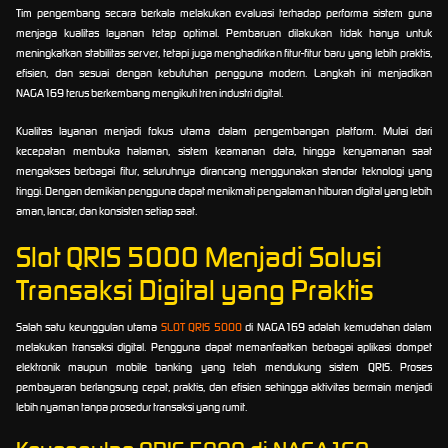
Tim pengembang secara berkala melakukan evaluasi terhadap performa sistem guna
menjaga kualitas layanan tetap optimal. Pembaruan dilakukan tidak hanya untuk
meningkatkan stabilitas server, tetapi juga menghadirkan fitur-fitur baru yang lebih praktis,
efisien, dan sesuai dengan kebutuhan pengguna modern. Langkah ini menjadikan
NAGA169 terus berkembang mengikuti tren industri digital.
Kualitas layanan menjadi fokus utama dalam pengembangan platform. Mulai dari
kecepatan membuka halaman, sistem keamanan data, hingga kenyamanan saat
mengakses berbagai fitur, seluruhnya dirancang menggunakan standar teknologi yang
tinggi. Dengan demikian pengguna dapat menikmati pengalaman hiburan digital yang lebih
aman, lancar, dan konsisten setiap saat.
Slot QRIS 5000 Menjadi Solusi
Transaksi Digital yang Praktis
Salah satu keunggulan utama
SLOT QRIS 5000
di NAGA169 adalah kemudahan dalam
melakukan transaksi digital. Pengguna dapat memanfaatkan berbagai aplikasi dompet
elektronik maupun mobile banking yang telah mendukung sistem QRIS. Proses
pembayaran berlangsung cepat, praktis, dan efisien sehingga aktivitas bermain menjadi
lebih nyaman tanpa prosedur transaksi yang rumit.