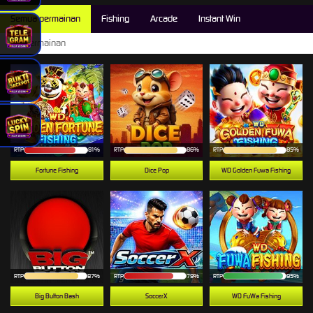
Semua permainan
Fishing
Arcade
Instant Win
RTP
81%
RTP
86%
RTP
85%
Fortune Fishing
Dice Pop
WD Golden Fuwa Fishing
RTP
87%
RTP
79%
RTP
95%
Big Button Bash
SoccerX
WD FuWa Fishing