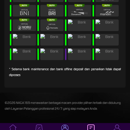
* Selama bank maintenance dan bank offline deposit dan penarikan tidak dapat
diproses
©2026 NAGA169 menawarkan berbagai macam provider pilihan terbaik dan didukung
oleh Layanan Pelanggan profesional 24/7 yang siap melayani Anda.