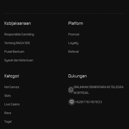
Kebijaksanaan
Platform
Responsible Gambling
Promosi
Tentang NAGA169
Loyalty
Pusat Bantuan
Referral
Syarat dan Ketentuan
Kategori
Dukungan
Hot Games
DIALIHKAN SEMENTARA KE TELEGRA
M OFFICIAL
Slots
+6287761187833
Live Casino
Race
Togel