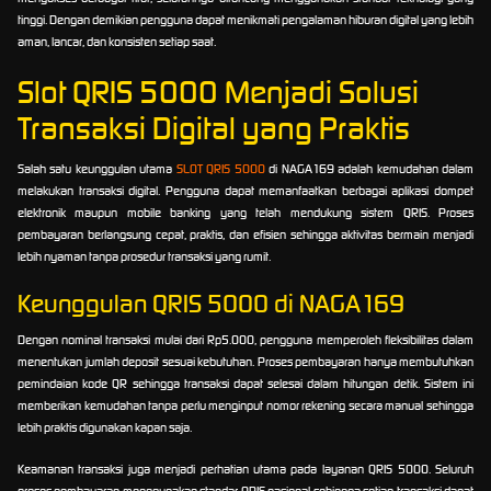
tinggi. Dengan demikian pengguna dapat menikmati pengalaman hiburan digital yang lebih
aman, lancar, dan konsisten setiap saat.
Slot QRIS 5000 Menjadi Solusi
Transaksi Digital yang Praktis
Salah satu keunggulan utama
SLOT QRIS 5000
di NAGA169 adalah kemudahan dalam
melakukan transaksi digital. Pengguna dapat memanfaatkan berbagai aplikasi dompet
elektronik maupun mobile banking yang telah mendukung sistem QRIS. Proses
pembayaran berlangsung cepat, praktis, dan efisien sehingga aktivitas bermain menjadi
lebih nyaman tanpa prosedur transaksi yang rumit.
Keunggulan QRIS 5000 di NAGA169
Dengan nominal transaksi mulai dari Rp5.000, pengguna memperoleh fleksibilitas dalam
menentukan jumlah deposit sesuai kebutuhan. Proses pembayaran hanya membutuhkan
pemindaian kode QR sehingga transaksi dapat selesai dalam hitungan detik. Sistem ini
memberikan kemudahan tanpa perlu menginput nomor rekening secara manual sehingga
lebih praktis digunakan kapan saja.
Keamanan transaksi juga menjadi perhatian utama pada layanan QRIS 5000. Seluruh
proses pembayaran menggunakan standar QRIS nasional sehingga setiap transaksi dapat