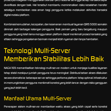
diverifikasi dengan baik. Hal tersebut membantu meminimalkan risiko kesalahan transfer
sekaligus memberikan rasa aman bagi pengguna ketika melakukan aktivitas transaksi
digital melalui platform.
Kombinasi kemudahan, kecepatan, dan keamanan membuat layanan QRIS 5000 semakin
diminati oleh berbagai kalangan pengguna. Baik pemain yang baru bergabung maupun
pengguna yang telah lama menggunakan platform dapat menikmati proses transaksi yang
efisien sehingga pengalaman bermain menjadi lebih nyaman dan tanpa hambatan.
Teknologi Multi-Server
Memberikan Stabilitas Lebih Baik
NAGA169 memanfaatkan teknologi multi-server modern untuk menjaga kualitas layanan
tetap stabil meskipun jumlah pengguna terus meningkat. Distribusi beban akses dilakukan
secara otomatis ke beberapa server sehingga performa platform tetap optimal. Infrastruktur
ini memungkinkan pengguna menikmati koneksi yang lebih lancar dengan risiko gangguan
yang jauh lebih kecil.
Manfaat Utama Multi-Server
Penerapan sistem multi-server memberikan waktu akses yang lebih cepat serta koneksi