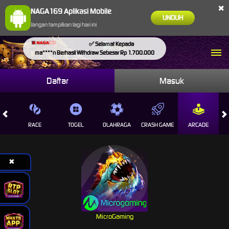
×
NAGA169 Aplikasi Mobile
UNDUH
Jangan tampilkan lagi hari ini
✅ Selamat Kepada
ma****n Berhasil Withdraw Sebesar Rp 1.700.000
Daftar
Masuk
SINO
RACE
TOGEL
OLAHRAGA
CRASH GAME
ARCADE
✖
MicroGaming