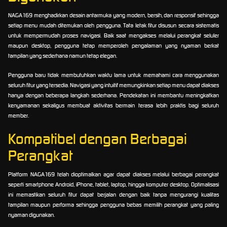
NAGA169 menghadirkan desain antarmuka yang modern, bersih, dan responsif sehingga
setiap menu mudah ditemukan oleh pengguna. Tata letak fitur disusun secara sistematis
untuk mempermudah proses navigasi. Baik saat mengakses melalui perangkat seluler
maupun desktop, pengguna tetap memperoleh pengalaman yang nyaman berkat
tampilan yang sederhana namun tetap elegan.
Pengguna baru tidak membutuhkan waktu lama untuk memahami cara menggunakan
seluruh fitur yang tersedia. Navigasi yang intuitif memungkinkan setiap menu dapat diakses
hanya dengan beberapa langkah sederhana. Pendekatan ini membantu meningkatkan
kenyamanan sekaligus membuat aktivitas bermain terasa lebih praktis bagi seluruh
member.
Kompatibel dengan Berbagai
Perangkat
Platform NAGA169 telah dioptimalkan agar dapat diakses melalui berbagai perangkat
seperti smartphone Android, iPhone, tablet, laptop, hingga komputer desktop. Optimalisasi
ini memastikan seluruh fitur dapat berjalan dengan baik tanpa mengurangi kualitas
tampilan maupun performa sehingga pengguna bebas memilih perangkat yang paling
nyaman digunakan.