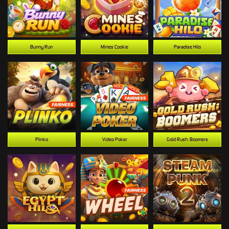
Bunny Run
Mines Cookie
Paradise Hilo
Plinko
Video Poker
Gold Rush: Boomers