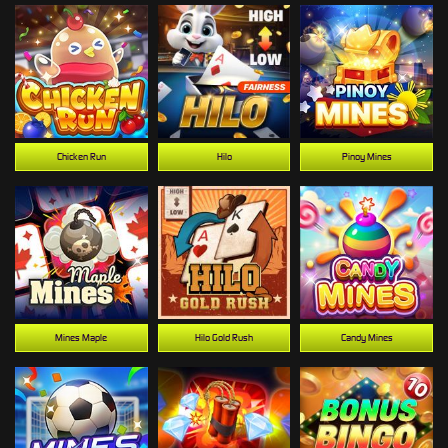
Chicken Run
Hilo
Pinoy Mines
Mines Maple
Hilo Gold Rush
Candy Mines