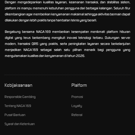
Dengan mengedepankan kualitas layanan, keamanan transaksi, dan stabilitas sistem,
platform ini mampu memenuhi kebutuhan pengguna dari berbagai kalangan. Seluruh fitur
dikembangkan agar memberikan kenyamanan maksimal sehingga aktivitas bermain dapat
dilakukan dengan lebih praktis tanpa hambatan teknis yang berarti.
Bergabung bersama NAGA169 memberikan kesempatan menikmati platform hiburan
digital yang terus berkembang mengikuti inovasi teknologi terbaru. Dukungan server
modern, transaksi QRIS yang praktis, serta peningkatan layanan secara berkelanjutan
menjadikan NAGA169 sebagai salah satu pilihan menarik bagi pengguna yang
mengutamakan kualitas dan kenyamanan di tahun 2026.
Kebijaksanaan
Platform
Responsible Gambling
Promosi
Tentang NAGA169
Loyalty
Pusat Bantuan
Referral
Syarat dan Ketentuan