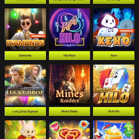
Diamonds
Hilo Neon
Keno
Lucky Drop-Olympus
Mines Raider
Multi Hilo