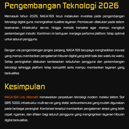
Pengembangan Teknologi 2026
Memasuki tahun 2026, NAGA169 terus melakukan investasi pada pengembangan
teknologi digital guna meningkatkan kualitas layanan. Pembaruan dilakukan pada sistem
keamanan, infrastruktur server, hingga metode transaksi agar mampu mengikuti
perkembangan industri. Komitmen ini bertujuan menjaga performa platform tetap optimal
untuk seluruh pengguna.
Dengan visi pengembangan jangka panjang, NAGA169 berupaya menghadirkan inovasi
yang mampu memberikan pengalaman hiburan digital yang lebih baik dari waktu ke waktu.
Setiap peningkatan dilakukan berdasarkan kebutuhan pengguna dan perkembangan
teknologi sehingga platform tetap kompetitif serta mampu memberikan layanan yang
berkualitas.
Kesimpulan
NAGA169 Link Alternatif
menawarkan perpaduan teknologi modern melalui sistem Slot
QRIS 5000, infrastruktur multi-server yang stabil, serta antarmuka yang mudah digunakan
pada berbagai perangkat. Kombinasi tersebut memberikan pengalaman akses yang lebih
cepat, nyaman, dan efisien bagi seluruh pengguna yang menginginkan layanan hiburan
digital berkualitas.