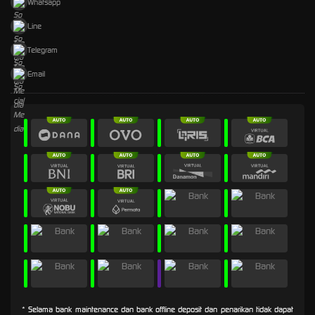
Whatsapp
Line
Telegram
Email
* Selama bank maintenance dan bank offline deposit dan penarikan tidak dapat